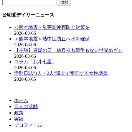
検
索:
公明党デイリーニュース
＜熊本地震＞災害関連死防ぐ対策を
2026-08-06
＜熊本地震＞熱中症防止へ水を確保
2026-08-06
【主張】原爆の日 核兵器も戦争もない世界めざせ
2026-08-06
コラム「北斗七星」
2026-08-06
活動日誌”1人・2人”議会で奮闘する女性議員
2026-08-05
ホーム
日々の活動
政策
実績
プロフィール