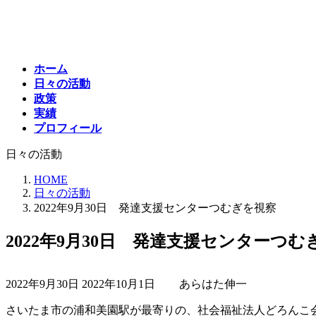
コ
ナ
ン
ビ
テ
ゲ
ン
ー
ホーム
ツ
シ
日々の活動
へ
ョ
政策
ス
ン
実績
キ
に
プロフィール
ッ
移
プ
動
日々の活動
HOME
日々の活動
2022年9月30日 発達支援センターつむぎを視察
2022年9月30日 発達支援センターつむ
最
2022年9月30日
2022年10月1日
あらはた伸一
終
更
さいたま市の浦和美園駅が最寄りの、社会福祉法人どろんこ