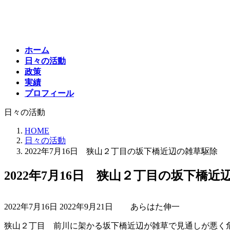
コ
ナ
ン
ビ
テ
ゲ
ン
ー
ホーム
ツ
シ
日々の活動
へ
ョ
政策
ス
ン
実績
キ
に
プロフィール
ッ
移
プ
動
日々の活動
HOME
日々の活動
2022年7月16日 狭山２丁目の坂下橋近辺の雑草駆除
2022年7月16日 狭山２丁目の坂下橋
最
2022年7月16日
2022年9月21日
あらはた伸一
終
更
狭山２丁目 前川に架かる坂下橋近辺が雑草で見通しが悪く