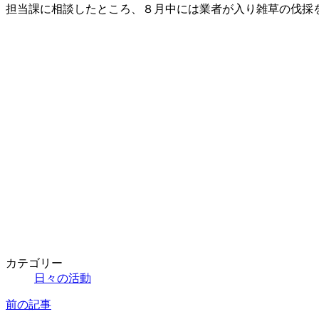
新
担当課に相談したところ、８月中には業者が入り雑草の伐採
日
時
:
カテゴリー
日々の活動
前の記事